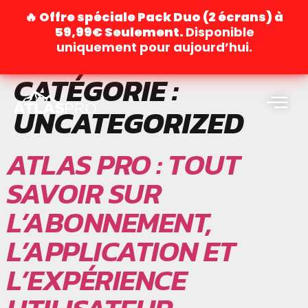
🔥 Offre spéciale Pack Duo (2 écrans) à
59,99€ Seulement.
Disponible
uniquement pour aujourd’hui.
CATÉGORIE :
UNCATEGORIZED
ATLAS PRO : TOUT
SAVOIR SUR
L’ABONNEMENT,
L’APPLICATION ET
L’EXPÉRIENCE