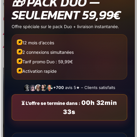
🎁 PACK DUO —
serveur est suspendu.Votre revendeur ne respecte pas […]
SEULEMENT 59,99€
COMMENT INSTALLER
ATLAS PRO ONTV
Offre spéciale sur le pack Duo + livraison instantanée.
APPLICATION SMART
★
12 mois d’accès
TV – GUIDE 2025
★
2 connexions simultanées
★
Tarif promo Duo : 59,99€
★
Activation rapide
+700
avis 5★ – Clients satisfaits
00h 32min
⏳ L’offre se termine dans :
32s