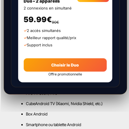
✅ AVANTAGES DE L’APK
Duo • 2 appareils
ATLAS PRO MAX
2 connexions en simultané
59.99€
90€
Aucun besoin du Play Store
2 accès simultanés
Mises à jour faciles via Downloader
Meilleur rapport qualité/prix
Interface fluide et rapide
Support inclus
Z
apping instantané100 %
compatible Android 7+ et Fire OS
📱 APPAREILS COMPATIBLES
Choisir le Duo
AVEC ATLAS PRO MAX APK
Offre promotionnelle
Fire TV Stick / Fire
CubeAndroid TV (Xiaomi, Nvidia Shield, etc.)
Box Android
Smartphone ou tablette Android