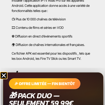
installer l’application IPTV Atlas Pro sur les appareils
Android. Cette application donne accès à une variété de
fonctionnalités telles que :
📺 Plus de 10 000 chaînes de télévision
🎞 Contenu de films et séries en VOD
⚽ Diffusion en direct d’événements sportifs
🌍 Diffusion de chaînes internationales et françaises.
Ce fichier APK est essentiel pour les dispositifs , tels que
les box Android, les Fire TV Stick ou les Smart TV.
📥 COMMENT INSTALLER
ATLAS PRO MAX APK ?
🎉 OFFRE LIMITÉE — FIN BIENTÔT
🎁 PACK DUO —
📺 INSTALLATION SUR FIRE
SEULEMENT 59,99€