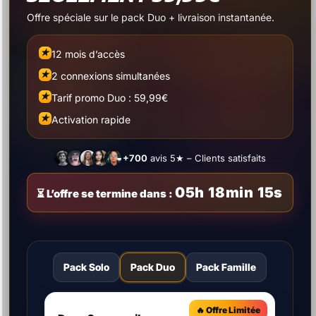
STICK / ANDROID TV / BOX
ANDROID :
Offre spéciale sur le pack Duo + livraison instantanée.
★
12 mois d’accès
Téléchargez
l’application Downloader depuis l’App
★
2 connexions simultanées
Store ou Apps
★
Tarif promo Duo : 59,99€
Entrez le code :
999217
★
Activation rapide
Le fichier Atlas Pro Max APK se télécharge
automatiquement
+700
avis 5★ – Clients satisfaits
Cliquez sur « Installer »
05h 18min 15s
⏳ L’offre se termine dans :
Lancez l’app et entrez votre code d’abonnement
ou bien installer l’Application atlas pro sur
atlaspromax.shop/telechargements
Pack Solo
Pack Duo
Pack Famille
🔥 Offre Limitée