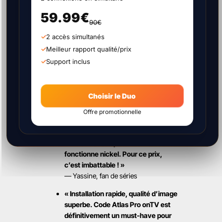
qualité 4K impeccable. »
— Karim, utilisateur sur Smart TV
59.99€
90€
« Super expérience ! L’activation a
2 accès simultanés
été ultra rapide et le choix des
Meilleur rapport qualité/prix
chaînes est énorme. Parfait pour la
Support inclus
Ligue 1 ! »
— Sophie, abonnée depuis 2022
« Je l’utilise sur mon Android TV et
Choisir le Duo
c’est top ! Stable, fluide et aucun
Offre promotionnelle
lag, même en streaming HD. »
— Nicolas, utilisateur satisfait
« Installation express et tout
fonctionne nickel. Pour ce prix,
c’est imbattable ! »
— Yassine, fan de séries
« Installation rapide, qualité d’image
superbe. Code Atlas Pro onTV est
définitivement un must-have pour