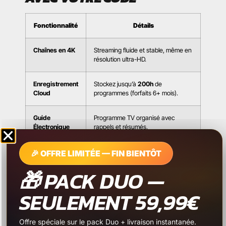
Fonctionnalité
Détails
Chaînes en 4K
Streaming fluide et stable, même en
résolution ultra-HD.
Enregistrement
Stockez jusqu’à
200h
de
Cloud
programmes (forfaits 6+ mois).
Guide
Programme TV organisé avec
Électronique
rappels et résumés.
Contrôle
Restreignez l’accès aux contenus
🎉 OFFRE LIMITÉE — FIN BIENTÔT
Parental
sensibles.
🎁 PACK DUO —
SEULEMENT 59,99€
🎁
OFFRE EXCLUSIVE : -25%
SUR VOTRE PREMIER
Offre spéciale sur le pack Duo + livraison instantanée.