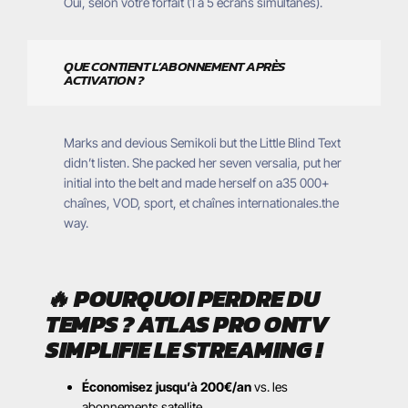
Oui, selon votre forfait (1 à 5 écrans simultanés).
QUE CONTIENT L’ABONNEMENT APRÈS
ACTIVATION ?
Marks and devious Semikoli but the Little Blind Text
didn’t listen. She packed her seven versalia, put her
initial into the belt and made herself on a35 000+
chaînes, VOD, sport, et chaînes internationales.the
way.
🔥
POURQUOI PERDRE DU
TEMPS ? ATLAS PRO ONTV
SIMPLIFIE LE STREAMING !
Économisez jusqu’à 200€/an
vs. les
abonnements satellite.