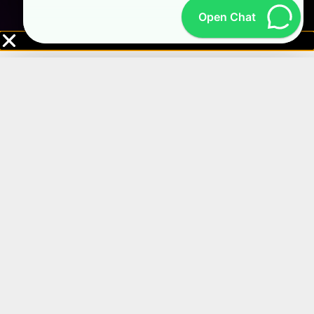
Open Chat
🎉 OFFRE LIMITÉE — FIN BIENTÔT
🎁 PACK DUO —
SEULEMENT 59,99€
Offre spéciale sur le pack Duo + livraison instantanée.
★
12 mois d’accès
★
2 connexions simultanées
★
Tarif promo Duo : 59,99€
★
Activation rapide